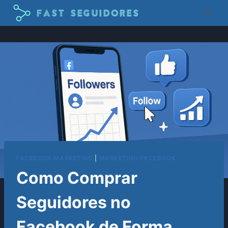
Pular
para
o
Conteúdo
FACEBOOK MARKETING
|
MARKETING FACEBOOK
Como Comprar
Seguidores no
Facebook de Forma