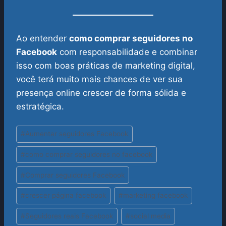
Ao entender
como comprar seguidores no
Facebook
com responsabilidade e combinar
isso com boas práticas de marketing digital,
você terá muito mais chances de ver sua
presença online crescer de forma sólida e
estratégica.
Tags
#
Aumentar seguidores Facebook
do
#
como comprar seguidores no facebook
Post:
#
Comprar seguidores Facebook
#
crescer página facebook
#
marketing facebook
#
Seguidores reais Facebook
#
social media