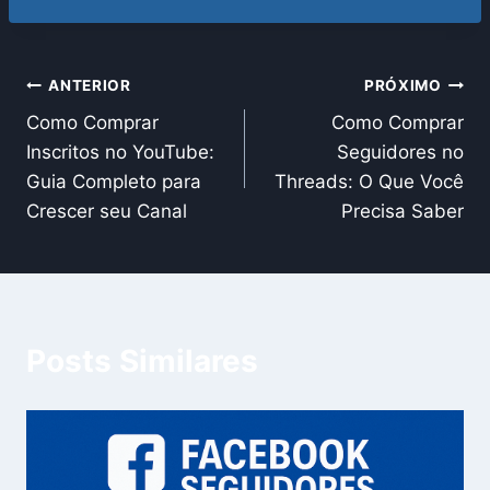
Navegação
ANTERIOR
PRÓXIMO
Como Comprar
Como Comprar
de
Inscritos no YouTube:
Seguidores no
Post
Guia Completo para
Threads: O Que Você
Crescer seu Canal
Precisa Saber
Posts Similares