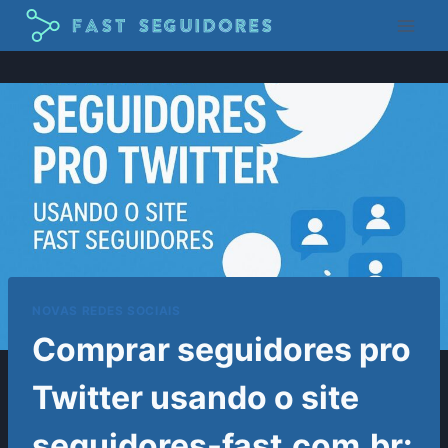
Pular
para
o
Conteúdo
NOVAS REDES SOCIAIS
Comprar seguidores pro
Twitter usando o site
seguidores-fast.com.br: