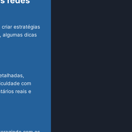
as redes
criar estratégias
r, algumas dicas
etalhadas,
ficuldade com
ários reais e
nteragindo com os