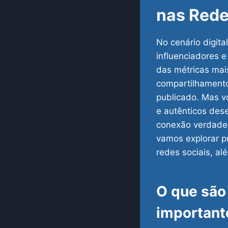
nas Rede
No cenário digita
influenciadores 
das métricas mai
compartilhamento
publicado.
Mas vo
e autênticos de
conexão verdadei
vamos explorar 
redes sociais, al
O que são 
important