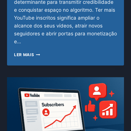
determinante para transmitir credibilidade
e conquistar espaço no algoritmo. Ter mais
YouTube inscritos significa ampliar o
alcance dos seus vídeos, atrair novos
seguidores e abrir portas para monetização
e…
YOUTUBE
LER MAIS
INSCRITOS:
COMO
COMPRAR
COM
SEGURANÇA
E
CRESCER
NO
CANAL