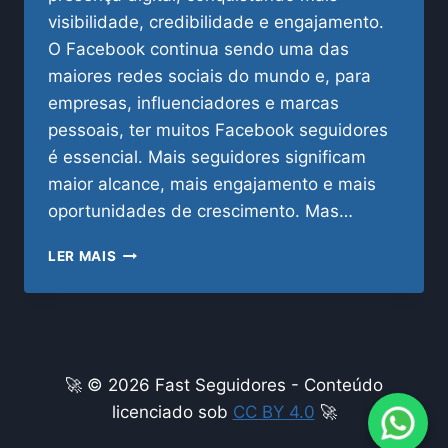
visibilidade, credibilidade e engajamento.
O Facebook continua sendo uma das
maiores redes sociais do mundo e, para
empresas, influenciadores e marcas
pessoais, ter muitos Facebook seguidores
é essencial. Mais seguidores significam
maior alcance, mais engajamento e mais
oportunidades de crescimento. Mas…
FACEBOOK
LER MAIS
SEGUIDORES:
COMO
COMPRAR
COM
SEGURANÇA
E
🚀 © 2026 Fast Seguidores - Conteúdo
CRESCER
licenciado sob
CC BY 4.0
🚀
RÁPIDO