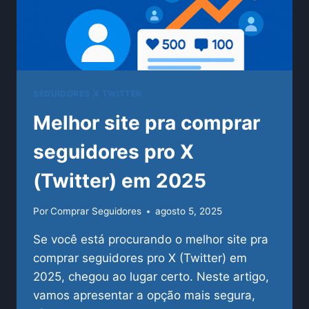
SEGUIDORES X TWITTER
Melhor site pra comprar
seguidores pro X
(Twitter) em 2025
Por
Comprar Seguidores
agosto 5, 2025
Se você está procurando o melhor site pra
comprar seguidores pro X (Twitter) em
2025, chegou ao lugar certo. Neste artigo,
vamos apresentar a opção mais segura,