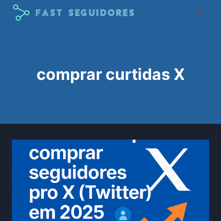
Pular
para
o
Conteúdo
comprar curtidas X