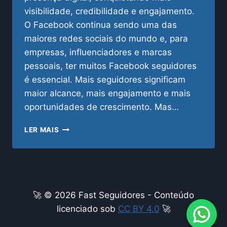
visibilidade, credibilidade e engajamento.
O Facebook continua sendo uma das
maiores redes sociais do mundo e, para
empresas, influenciadores e marcas
pessoais, ter muitos Facebook seguidores
é essencial. Mais seguidores significam
maior alcance, mais engajamento e mais
oportunidades de crescimento. Mas…
FACEBOOK
LER MAIS
SEGUIDORES:
COMO
COMPRAR
COM
SEGURANÇA
E
🚀 © 2026 Fast Seguidores - Conteúdo
CRESCER
licenciado sob
CC BY 4.0
🚀
RÁPIDO