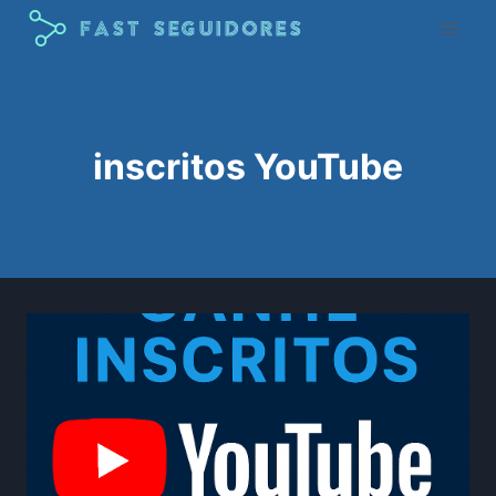
Pular
para
o
Conteúdo
inscritos YouTube