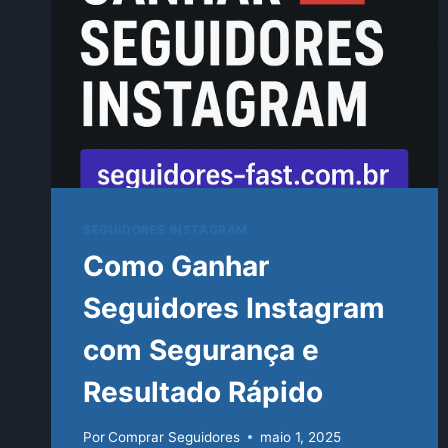
SEGUIDORES INSTAGRAM
Como Ganhar
Seguidores Instagram
com Segurança e
Resultado Rápido
Por
Comprar Seguidores
maio 1, 2025