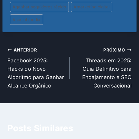
#
ganhar seguidores rápido
#
marketing digital
Post:
#
social media
Navegação
ANTERIOR
PRÓXIMO
Facebook 2025:
Threads em 2025:
de
Hacks do Novo
Guia Definitivo para
Post
Algoritmo para Ganhar
Engajamento e SEO
Alcance Orgânico
Conversacional
Posts Similares