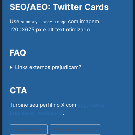
SEO/AEO: Twitter Cards
Use
com imagem
summary_large_image
1200×675 px e alt text otimizado.
FAQ
Links externos prejudicam?
CTA
Turbine seu perfil no X com
seguidores
brasileiros verificados
.
Tags
#
fast seguidores
#
Fast Seguidores Brasil
do