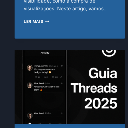
visibilidade, como a compra de
visualizações. Neste artigo, vamos…
COMO
LER MAIS
COMPRAR
VISUALIZAÇÕES
NO
TIKTOK
PODE
VIRALIZAR
SEU
CONTEÚDO