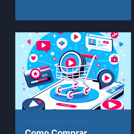
EDUCAÇÃO
FINANCEIRA
PESSOAL:
COMO
ORGANIZAR,
ECONOMIZAR
E
INVESTIR
COM
CONSISTÊNCIA
COMPRAR SEGUIDORES THREADS
Como Comprar