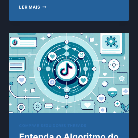
GUIA
LER MAIS
COMPLETO
PARA
COMPRAR
SEGUIDORES
PRO
NO
THREADS
COM
O
SITE
SEGUIDORES-
FAST.COM.BR:
ESTRATÉGIAS,
BOAS
PRÁTICAS
E
SEGURANÇA
COMPRAR SEGUIDORES THREADS
Entenda o Algoritmo do