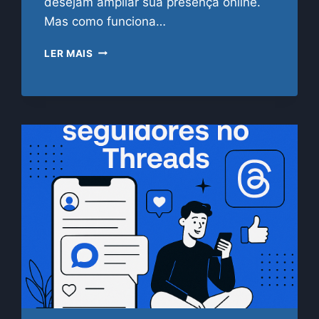
desejam ampliar sua presença online.
Mas como funciona…
ENTENDA
LER MAIS
O
ALGORITMO
DO
TIKTOK
E
COMO
SEGUIDORES
PODEM
AJUDAR