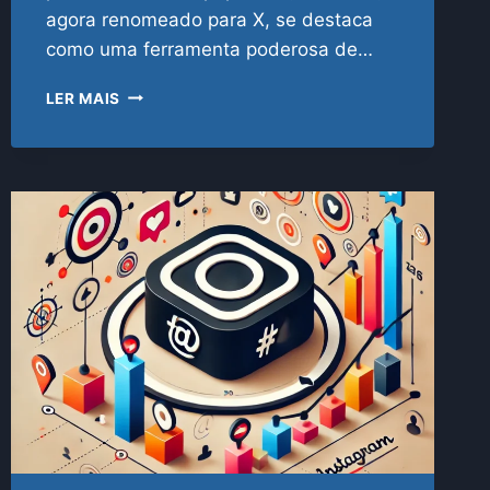
agora renomeado para X, se destaca
como uma ferramenta poderosa de…
COMO
LER MAIS
FUNCIONA
A
VENDA
DE
SEGUIDORES
PARA
X
(ANTIGO
TWITTER)
E
SEUS
IMPACTOS
NO
MUNDO
DIGITAL