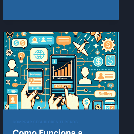
INSTAGRAM:
GUIA
PRÁTICO
PARA
CRESCER
COM
ESTRATÉGIA
COMPRAR SEGUIDORES THREADS
Como Funciona a