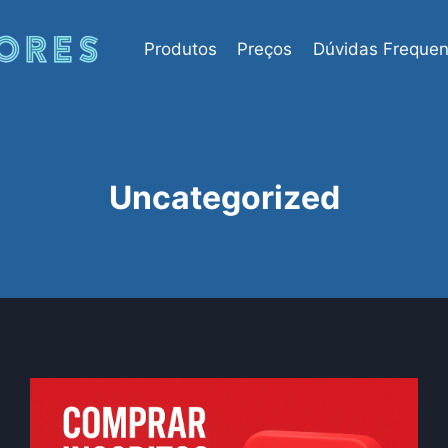
Produtos
Preços
Dúvidas Frequen
Uncategorized