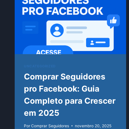
UNCATEGORIZED
Comprar Seguidores
pro Facebook: Guia
Completo para Crescer
em 2025
Por
Comprar Seguidores
novembro 20, 2025