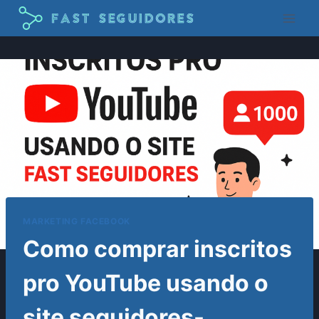
Pular
para
o
Conteúdo
MARKETING FACEBOOK
Como comprar inscritos
pro YouTube usando o
site seguidores-